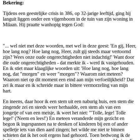
Bekering:
Tijdens een geestelijke crisis in 386, op 32-jarige leeftijd, ging hij
languit liggen onder een vijgenboom in de tuin van zijn woning in
Milaan. Hij praatte wanhopig tegen God:
"... wel niet met deze woorden, met wel in deze geest: 'En gij, Heer,
hoe lang nog? Hoe lang nog, Heer, zult gij steeds maar vertoornd
zijn? Wees onze oude ongerechtigheden niet indachtig!' Want door
die oude ongerechtigheden - dat merkte ik - werd ik vastgehouden.
En ik stiet maar klaaglijke woorden uit: 'Hoe lang nog, hoe lang
nog, dat "morgen" en weer "morgen"? Waarom niet meteen?
Waarom niet op dit moment een eind aan mijn verfoeilijkheid? Dat
zei ik maar en ik schreide maar in bittere vermorzeling van mijn
hart.
En ineens, daar hoor ik een stem uit een naburig huis, een stem die
zingende zei en steeds weer herhaalde, een stem als van een
jongetje of van een meisje, ik weet het niet: "'Tolle, lege! Tolle
lege!' ('Neem en lees!') En meteen veranderde mijn gezicht en
begon ik ingespannen na te denken of kinderen bij een of ander
spelletje iets van dien aard zingen; het wilde me niet te binnen
schieten dat ik het ooit ergens had gehoord. Toen bedwong ik de