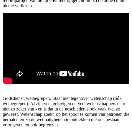
moordpartijen van de rode Khmer opgericht om zo de oude cultuur
niet te verliezen.
Godsdienst, welbegrepen, staat niet tegenover wetenschap (óók
welbegrepen). Al zijn veel gelovigen en veel wetenschappers daar
niet zo zeker van - en is dat in de geschiedenis ook vaak wel zo
geweest. Wetenschap zoekt op het spoor te komen van patronen die
herhalen en zo de wetmatigheden te ontdekken die ons bestaan
vormgeven en ook begrenzen.