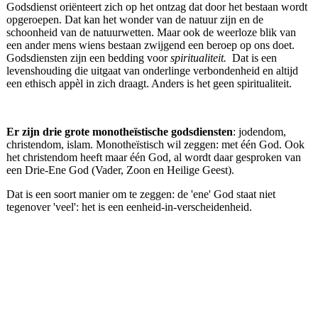
Godsdienst oriënteert zich op het ontzag dat door het bestaan wordt
opgeroepen. Dat kan het wonder van de natuur zijn en de
schoonheid van de natuurwetten. Maar ook de weerloze blik van
een ander mens wiens bestaan zwijgend een beroep op ons doet.
Godsdiensten zijn een bedding voor
spiritualiteit.
Dat is een
levenshouding die uitgaat van onderlinge verbondenheid en altijd
een ethisch appèl in zich draagt. Anders is het geen spiritualiteit.
Er zijn drie grote monotheïstische godsdiensten
: jodendom,
christendom, islam. Monotheïstisch wil zeggen: met één God. Ook
het christendom heeft maar één God, al wordt daar gesproken van
een Drie-Ene God (Vader, Zoon en Heilige Geest).
Dat is een soort manier om te zeggen: de 'ene' God staat niet
tegenover 'veel': het is een eenheid-in-verscheidenheid.