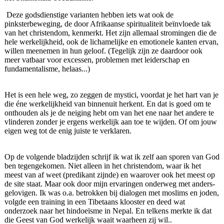
Deze godsdienstige varianten hebben iets wat ook de
pinksterbeweging, de door Afrikaanse spiritualiteit beïnvloede tak
van het christendom, kenmerkt. Het zijn allemaal stromingen die de
hele werkelijkheid, ook de lichamelijke en emotionele kanten ervan,
willen meenemen in hun geloof.
(Tegelijk zijn ze daardoor ook
meer vatbaar voor excessen, problemen met leiderschap en
fundamentalisme, helaas...)
Het is een hele weg, zo zeggen de mystici, voordat je het hart van je
die éne werkelijkheid van binnenuit herkent. En dat is goed om te
onthouden als je de neiging hebt om van het ene naar het andere te
vlinderen zonder je ergens werkelijk aan toe te wijden. Of om jouw
eigen weg tot de enig juiste te verklaren.
Op de volgende bladzijden schrijf ik wat ik zelf aan sporen van God
ben tegengekomen. Niet alleen in het christendom, waar ik het
meest van af weet (predikant zijnde) en waarover ook het meest op
de site staat. Maar ook door mijn ervaringen onderweg met anders-
gelovigen. Ik was o.a. betrokken bij dialogen met moslims en joden,
volgde een training in een Tibetaans klooster en deed wat
onderzoek naar het hindoeïsme in Nepal. En telkens merkte ik dat
die Geest van God werkelijk waait waarheen zij wil..