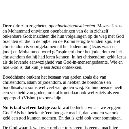
koran
Deze drie zijn zogeheten
openbaringsgodsdiensten.
Mozes, Jezus
en Mohammed ontvingen openbaringen van de in zichzelf
onkenbare God: inzichten die hun volgelingen op de weg met God
brachten en die in de bijbel en de Koran terug te vinden zijn. Het
christendom is voortgekomen uit het Jodendom (Jezus was een
jood) en Mohammed werd geïnspireerd door het jodendom en het
christendom dat hij had leren kennen. In het christendom geldt Jezus
als de levende aanwezigheid van God-in-mensengedaante. Wie en
hoe God is, dat kun je aan Jezus ontdekken.
Boeddhisme ontkent het bestaan van goden zoals die van
christendom, islam of jodendom, al hebben de boeddha's en
boddhisatva's soms wel veel van goden weg. En hindoeïsme heeft
een veelheid van goden, ook al komt daar ook wel zoiets als een
oppergod (Vishnu) tevoorschijn.
Nu is taal wel een lastige zaak
: wat bedoelen we als we zeggen:
God? Als het betekent: 'een hoogste macht', dan zouden we ook
geld een god kunnen noemen. En dat ís geld ook voor sommigen.
De God waar ik wat over probeer te zeggen, is geen almachtige