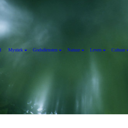
d
Mystiek
Godsdiensten
Natuur
Leven
Cultuur