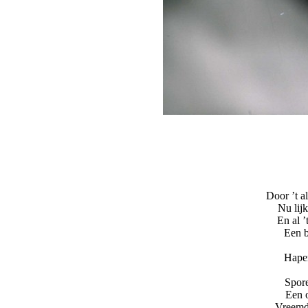
Door ’t al
Nu lijk
En al ’
Een b
Hape
Spore
Een o
Vreemd,