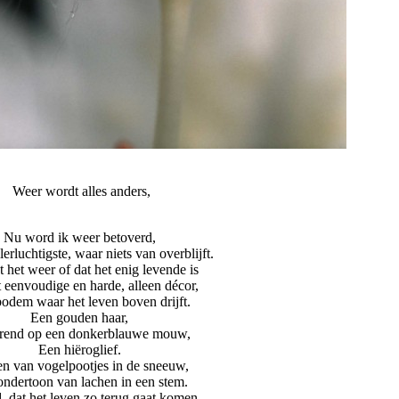
Weer wordt alles anders,
Nu word ik weer betoverd,
lerluchtigste, waar niets van overblijft.
t het weer of dat het enig levende is
t eenvoudige en harde, alleen décor,
odem waar het leven boven drijft.
Een gouden haar,
rend op een donkerblauwe mouw,
Een hiëroglief.
n van vogelpootjes in de sneeuw,
ndertoon van lachen in een stem.
 dat het leven zo terug gaat komen,