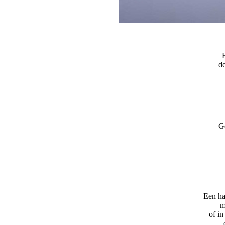
de
G
Een ha
m
of in