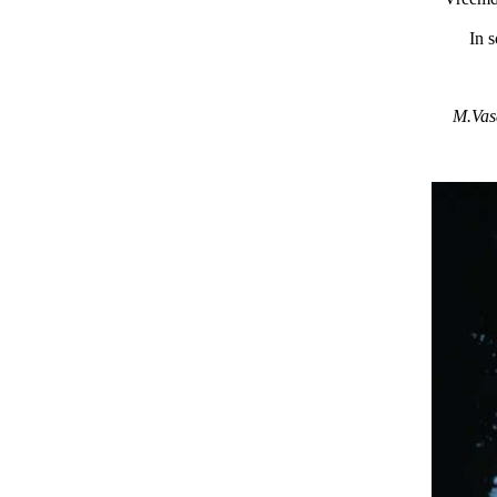
In 
M.Vasa