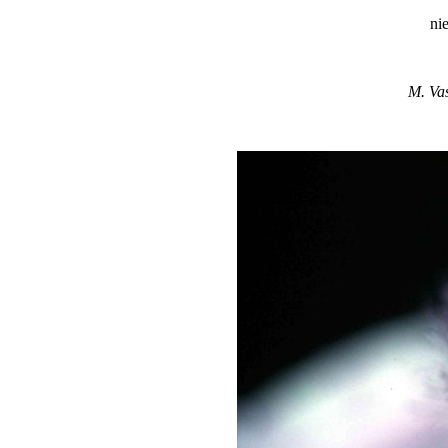
ni
M. Vas