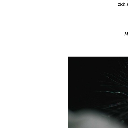
zich 
M.