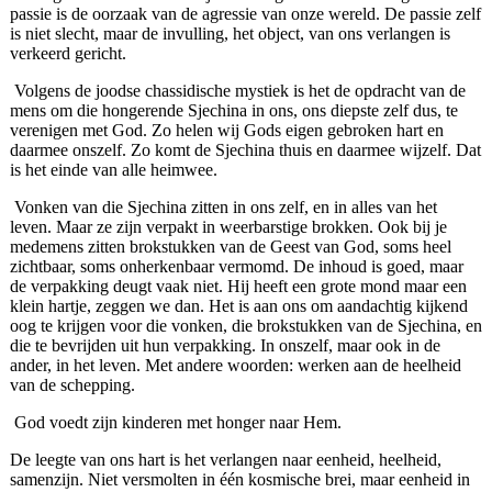
passie is de oorzaak van de agressie van onze wereld. De passie zelf
is niet slecht, maar de invulling, het object, van ons verlangen is
verkeerd gericht.
Volgens de joodse chassidische mystiek is het de opdracht van de
mens om die hongerende Sjechina in ons, ons diepste zelf dus, te
verenigen met God. Zo helen wij Gods eigen gebroken hart en
daarmee onszelf. Zo komt de Sjechina thuis en daarmee wijzelf. Dat
is het einde van alle heimwee.
Vonken van die Sjechina zitten in ons zelf, en in alles van het
leven. Maar ze zijn verpakt in weerbarstige brokken. Ook bij je
medemens zitten brokstukken van de Geest van God, soms heel
zichtbaar, soms onherkenbaar vermomd. De inhoud is goed, maar
de verpakking deugt vaak niet. Hij heeft een grote mond maar een
klein hartje, zeggen we dan. Het is aan ons om aandachtig kijkend
oog te krijgen voor die vonken, die brokstukken van de Sjechina, en
die te bevrijden uit hun verpakking. In onszelf, maar ook in de
ander, in het leven. Met andere woorden: werken aan de heelheid
van de schepping.
God voedt zijn kinderen met honger naar Hem.
De leegte van ons hart is het verlangen naar eenheid, heelheid,
samenzijn. Niet versmolten in één kosmische brei, maar eenheid in