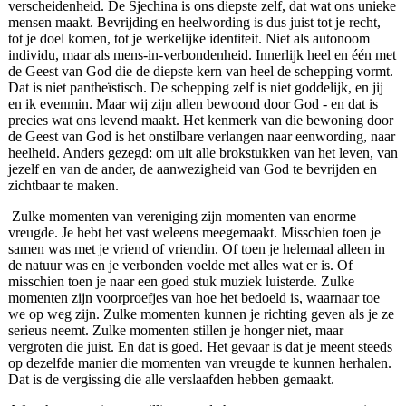
verscheidenheid. De Sjechina is ons diepste zelf, dat wat ons unieke
mensen maakt. Bevrijding en heelwording is dus juist tot je recht,
tot je doel komen, tot je werkelijke identiteit. Niet als autonoom
individu, maar als mens-in-verbondenheid. Innerlijk heel en één met
de Geest van God die de diepste kern van heel de schepping vormt.
Dat is niet pantheïstisch. De schepping zelf is niet goddelijk, en jij
en ik evenmin. Maar wij zijn allen bewoond door God - en dat is
precies wat ons levend maakt. Het kenmerk van die bewoning door
de Geest van God is het onstilbare verlangen naar eenwording, naar
heelheid. Anders gezegd: om uit alle brokstukken van het leven, van
jezelf en van de ander, de aanwezigheid van God te bevrijden en
zichtbaar te maken.
Zulke momenten van vereniging zijn momenten van enorme
vreugde. Je hebt het vast weleens meegemaakt. Misschien toen je
samen was met je vriend of vriendin. Of toen je helemaal alleen in
de natuur was en je verbonden voelde met alles wat er is. Of
misschien toen je naar een goed stuk muziek luisterde. Zulke
momenten zijn voorproefjes van hoe het bedoeld is, waarnaar toe
we op weg zijn. Zulke momenten kunnen je richting geven als je ze
serieus neemt. Zulke momenten stillen je honger niet, maar
vergroten die juist. En dat is goed. Het gevaar is dat je meent steeds
op dezelfde manier die momenten van vreugde te kunnen herhalen.
Dat is de vergissing die alle verslaafden hebben gemaakt.