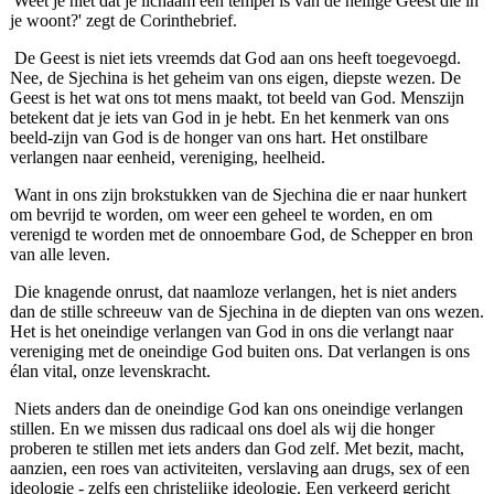
'Weet je niet dat je lichaam een tempel is van de heilige Geest die in
je woont?' zegt de Corinthebrief.
De Geest is niet iets vreemds dat God aan ons heeft toegevoegd.
Nee, de Sjechina is het geheim van ons eigen, diepste wezen. De
Geest is het wat ons tot mens maakt, tot beeld van God. Menszijn
betekent dat je iets van God in je hebt. En het kenmerk van ons
beeld-zijn van God is de honger van ons hart. Het onstilbare
verlangen naar eenheid, vereniging, heelheid.
Want in ons zijn brokstukken van de Sjechina die er naar hunkert
om bevrijd te worden, om weer een geheel te worden, en om
verenigd te worden met de onnoembare God, de Schepper en bron
van alle leven.
Die knagende onrust, dat naamloze verlangen, het is niet anders
dan de stille schreeuw van de Sjechina in de diepten van ons wezen.
Het is het oneindige verlangen van God in ons die verlangt naar
vereniging met de oneindige God buiten ons. Dat verlangen is ons
élan vital, onze levenskracht.
Niets anders dan de oneindige God kan ons oneindige verlangen
stillen. En we missen dus radicaal ons doel als wij die honger
proberen te stillen met iets anders dan God zelf. Met bezit, macht,
aanzien, een roes van activiteiten, verslaving aan drugs, sex of een
ideologie - zelfs een christelijke ideologie. Een verkeerd gericht