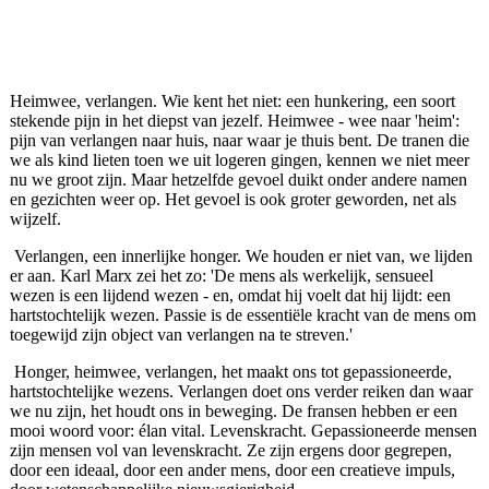
Heimwee, verlangen. Wie kent het niet: een hunkering, een soort
stekende pijn in het diepst van jezelf. Heimwee - wee naar 'heim':
pijn van verlangen naar huis, naar waar je thuis bent. De tranen die
we als kind lieten toen we uit logeren gingen, kennen we niet meer
nu we groot zijn. Maar hetzelfde gevoel duikt onder andere namen
en gezichten weer op. Het gevoel is ook groter geworden, net als
wijzelf.
Verlangen, een innerlijke honger. We houden er niet van, we lijden
er aan. Karl Marx zei het zo: 'De mens als werkelijk, sensueel
wezen is een lijdend wezen - en, omdat hij voelt dat hij lijdt: een
hartstochtelijk wezen. Passie is de essentiële kracht van de mens om
toegewijd zijn object van verlangen na te streven.'
Honger, heimwee, verlangen, het maakt ons tot gepassioneerde,
hartstochtelijke wezens. Verlangen doet ons verder reiken dan waar
we nu zijn, het houdt ons in beweging. De fransen hebben er een
mooi woord voor: élan vital. Levenskracht. Gepassioneerde mensen
zijn mensen vol van levenskracht. Ze zijn ergens door gegrepen,
door een ideaal, door een ander mens, door een creatieve impuls,