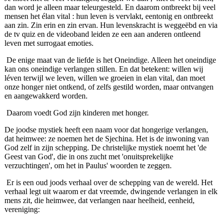
dan word je alleen maar teleurgesteld. En daarom ontbreekt bij veel
mensen het élan vital : hun leven is vervlakt, eentonig en ontbreekt
aan zin. Zin erin en zin ervan. Hun levenskracht is weggeëbd en via
de tv quiz en de videoband leiden ze een aan anderen ontleend
leven met surrogaat emoties.
De enige maat van de liefde is het Oneindige. Alleen het oneindige
kan ons oneindige verlangen stillen. En dat betekent: willen wij
léven terwijl we leven, willen we groeien in elan vital, dan moet
onze honger niet ontkend, of zelfs gestild worden, maar ontvangen
en aangewakkerd worden.
Daarom voedt God zijn kinderen met honger.
De joodse mystiek heeft een naam voor dat hongerige verlangen,
dat heimwee: ze noemen het de Sjechina. Het is de inwoning van
God zelf in zijn schepping. De christelijke mystiek noemt het 'de
Geest van God', die in ons zucht met 'onuitsprekelijke
verzuchtingen', om het in Paulus' woorden te zeggen.
Er is een oud joods verhaal over de schepping van de wereld. Het
verhaal legt uit waarom er dat vreemde, dwingende verlangen in elk
mens zit, die heimwee, dat verlangen naar heelheid, eenheid,
vereniging: