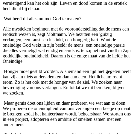
vernietigend kan het ook zijn. Leven en dood komen in de erotiek
heel dicht bij elkaar.
Wat heeft dit alles nu met God te maken?
Alle mystieken beginnen met de vooronderstelling dat de mens een
erotisch wezen is, zegt Moltmann. We bezitten een 'gulzig
verlangen, een faustisch instinkt, een hongerig hart. Want de
oneindige God wekt in zijn beeld: de mens, een oneindige passie
die alles vernietigt wat eindig en aards is, tenzij het rust vindt in Zijn
goddelijke oneindigheid. Daarom is de enige maat van de liefde het
Oneindige.'
Honger moet gestild worden. Als iemand een tijd niet gegeten heeft
kan zij aan niets anders denken dan aan eten. Het lichaam roept
erom. Zo is het ook met de honger van de ziel. We zoeken naar
bevrediging van ons verlangen. En totdat we dit bereiken, blijven
we zoeken.
Maar gemis doet ons lijden en daar proberen we wat aan te doen.
We proberen de oneindigheid van ons verlangen een beetje op maat
te brengen zodat het hanteerbaar wordt, beheersbaar. We storten ons
in een project, adopteren een ambitie of smelten samen met een
ander mens.