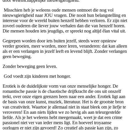
door wetenschappelijke nieuwsgierigheid.
Misschien heb je weleens oude mensen ontmoet die nog vol
nieuwsgierigheid naar JOU vragen. Die nooit hun belangstelling en
interesse voor de wereld buiten henzelf hebben verloren. Er zijn niet
zoveel ouderen die liever jouw verhalen dan die van henzelf horen.
Die mensen houden iets jeugdigs, er spreekt nog altijd élan vital uit.
Gegrepen worden door iets buiten jezelf, steeds weer opnieuw
verder groeien, meer worden, meer leren, veranderen: dat kan alleen
als er een verlangen in jezelf leeft en levend blijft. Zonder verlangen
geen beweging.
Zonder beweging geen leven.
God voedt zijn kinderen met honger.
Erotiek is de duidelijkste vorm van onze menselijke honger. De
romantische passie is de chaotische drijfkracht die ons uit onszelf
trekt, over onze eigen grenzen heen naar een ander. Erotiek ligt aan
de basis van onze kunst, muziek, literatuur. Het is de grootste bron
van creativiteit. Waartoe je allemaal niet in staat bleek om je liefje te
veroveren! En aan niets lijden we zo hevig als aan teleurgestelde
liefde. Als je het weleens hebt meegemaakt, weet je dat een crime
passionel niet ver van ieder mens ligt. En hoeveel troyaanse
oorlogen er niet zijn gevoerd! Zo creatief als passie kan zijn, zo