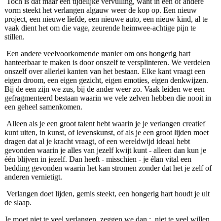
Toch is dat maar een tijdelijke vervulling, want in één of andere
vorm steekt het verlangen algauw weer de kop op. Een nieuw
project, een nieuwe liefde, een nieuwe auto, een nieuw kind, al te
vaak dient het om die vage, zeurende heimwee-achtige pijn te
stillen.
Een andere veelvoorkomende manier om ons hongerig hart
hanteerbaar te maken is door onszelf te versplinteren. We verdelen
onszelf over allerlei kanten van het bestaan. Elke kant vraagt een
eigen droom, een eigen gezicht, eigen emoties, eigen denkwijzen.
Bij de een zijn we zus, bij de ander weer zo. Vaak leiden we een
gefragmenteerd bestaan waarin we vele zelven hebben die nooit in
een geheel samenkomen.
Alleen als je een groot talent hebt waarin je je verlangen creatief
kunt uiten, in kunst, of levenskunst, of als je een groot lijden moet
dragen dat al je kracht vraagt, of een wereldwijd ideaal hebt
gevonden waarin je alles van jezelf kwijt kunt - alleen dan kun je
één blijven in jezelf. Dan heeft - misschien - je élan vital een
bedding gevonden waarin het kan stromen zonder dat het je zelf of
anderen vernietigt.
Verlangen doet lijden, gemis steekt, een hongerig hart houdt je uit
de slaap.
Je moet niet te veel verlangen, zeggen we dan ; niet te veel willen,