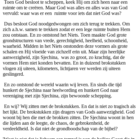
Toen God besloot te scheppen, keek Hij om zich heen naar een
ruimte om te creëren. Maar God was alles en alles was van God
vervuld: waar was er een ruimte voor iets dat niet God was?
Dus besloot God noodgedwongen om zich terug te trekken. Om
zich a.h.w. samen te trekken zodat er een lege ruimte buiten Hem
zou ontstaan. En zo ontstond het Niets. Toen maakte God grote
grondstructuren van vrede, gerechtigheid, heelheid, schoonheid,
waarheid. Midden in het Niets onstonden deze vormen als grote
schalen en Hij vloeide van zichzelf erin uit. Maar zijn heerlijke
aanwezigheid, zijn Sjechina, was zo groot, zo krachtig, dat de
vormen Hem niet konden bevatten. En in duizend brokstukken
vlogen zij uiteen, kilometers, lichtjaren ver werden zij uiteen
geslingerd.
En zo ontstond de wereld waarin wij leven. En sinds die tijd
hunkert de Sjechina naar heelwording en hunkert God naar
vereniging met zijn Sjechina, zijn bewoonde schepping.
En wij? Wij zitten met de brokstukken. En dat is niet zo tragisch als
het lijkt. De brokstukken zijn dragers van Gods aanwezigheid. God
woont bij hen die met de brokken zitten. De Sjechina woont in hen
die lijden aan de leegte, de chaos, de gebrokenheid, de
verdeeldheid. Is dat niet de grondboodschap van de bijbel?