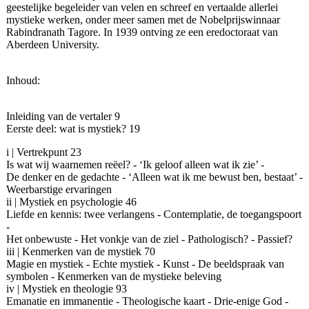
geestelijke begeleider van velen en schreef en vertaalde allerlei
mystieke werken, onder meer samen met de Nobelprijswinnaar
Rabindranath Tagore. In 1939 ontving ze een eredoctoraat van
Aberdeen University.
Inhoud:
Inleiding van de vertaler 9
Eerste deel: wat is mystiek? 19
i | Vertrekpunt 23
Is wat wij waarnemen reëel? - ‘Ik geloof alleen wat ik zie’ -
De denker en de gedachte - ‘Alleen wat ik me bewust ben, bestaat’ -
Weerbarstige ervaringen
ii | Mystiek en psychologie 46
Liefde en kennis: twee verlangens - Contemplatie, de toegangspoort
-
Het onbewuste - Het vonkje van de ziel - Pathologisch? - Passief?
iii | Kenmerken van de mystiek 70
Magie en mystiek - Echte mystiek - Kunst - De beeldspraak van
symbolen - Kenmerken van de mystieke beleving
iv | Mystiek en theologie 93
Emanatie en immanentie - Theologische kaart - Drie-enige God -