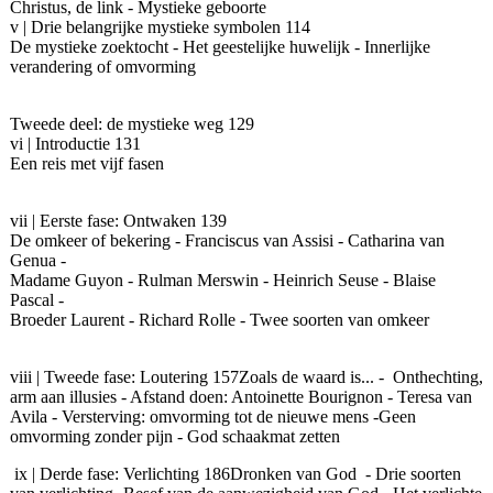
Christus, de link - Mystieke geboorte
v | Drie belangrijke mystieke symbolen 114
De mystieke zoektocht - Het geestelijke huwelijk - Innerlijke
verandering of omvorming
Tweede deel: de mystieke weg 129
vi | Introductie 131
Een reis met vijf fasen
vii | Eerste fase: Ontwaken 139
De omkeer of bekering - Franciscus van Assisi - Catharina van
Genua -
Madame Guyon - Rulman Merswin - Heinrich Seuse - Blaise
Pascal -
Broeder Laurent - Richard Rolle - Twee soorten van omkeer
viii | Tweede fase: Loutering 157Zoals de waard is... - Onthechting,
arm aan illusies - Afstand doen: Antoinette Bourignon - Teresa van
Avila - Versterving: omvorming tot de nieuwe mens -Geen
omvorming zonder pijn - God schaakmat zetten
ix | Derde fase: Verlichting 186Dronken van God - Drie soorten