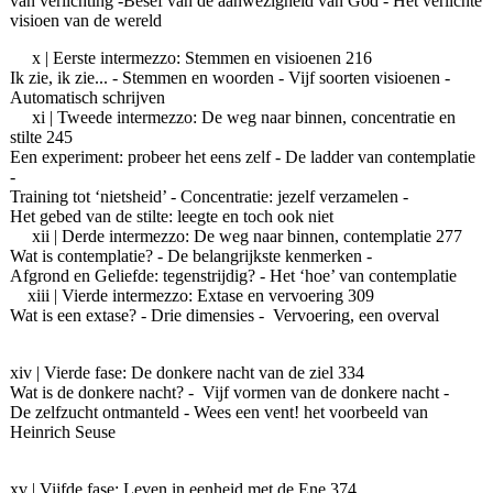
van verlichting -Besef van de aanwezigheid van God - Het verlichte
visioen van de wereld
x | Eerste intermezzo: Stemmen en visioenen 216
Ik zie, ik zie... - Stemmen en woorden - Vijf soorten visioenen -
Automatisch schrijven
xi | Tweede intermezzo: De weg naar binnen, concentratie en
stilte 245
Een experiment: probeer het eens zelf - De ladder van contemplatie
-
Training tot ‘nietsheid’ - Concentratie: jezelf verzamelen -
Het gebed van de stilte: leegte en toch ook niet
xii | Derde intermezzo: De weg naar binnen, contemplatie 277
Wat is contemplatie? - De belangrijkste kenmerken -
Afgrond en Geliefde: tegenstrijdig? - Het ‘hoe’ van contemplatie
xiii | Vierde intermezzo: Extase en vervoering 309
Wat is een extase? - Drie dimensies - Vervoering, een overval
xiv | Vierde fase: De donkere nacht van de ziel 334
Wat is de donkere nacht? - Vijf vormen van de donkere nacht -
De zelfzucht ontmanteld - Wees een vent! het voorbeeld van
Heinrich Seuse
xv | Vijfde fase: Leven in eenheid met de Ene 374