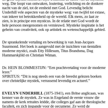
weg. Die loopt van ontwaken, loutering, verlichting en de donkere
nacht van de ziel, tot de eenheid met God. Levendig belicht
Underhill vele aspecten van de mystieke weg: van twijfel tot extase,
van inkeer tot betrokkenheid op de wereld. Elk mens, zo laat ze
zien, is in principe een mysticus. In de relatie met God wordt de
hele persoon meegenomen en vernieuwd. Mystieke inspiratie is het
geheim van creativiteit, ook op artistiek en wetenschappelijk gebied.
De sprankelende vertaling en bewerking is van Jean-Jacques
Suurmond. Het boek is aangevuld met de inzichten van tientallen
moderne mystici, zoals Etty Hillesum, Titus Brandsma, Dag
Hammarskjöld en Christian Wiman.
Dr. HEIN BLOMMESTIJN: “Een prachtvertaling voor de moderne
lezer.”
SPIRITUS: “Dit is nog steeds een van de breedst gelezen boeken
over christelijke mystiek, verrassend levendig en actueel.”
EVELYN UNDERHILL
(1875-1941), een Britse anglicaan, was
kenner van de mystiek. Ze was in Engeland de eerste vrouw die
namens de kerk retraites leidde, die colleges gaf aan de theologische
faculteit, en zich inspande voor de oecumene. Ze werd de